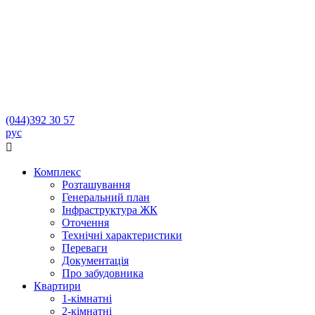
(044)
392 30 57
рус

Комплекс
Розташування
Генеральний план
Інфраструктура ЖК
Оточення
Технічні характеристики
Переваги
Документація
Про забудовника
Квартири
1-кімнатні
2-кімнатні