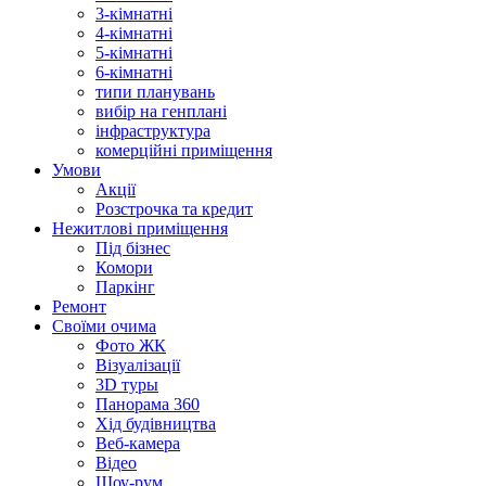
3-кімнатні
4-кімнатні
5-кімнатні
6-кімнатні
типи планувань
вибір на генплані
інфраструктура
комерційні приміщення
Умови
Акції
Розстрочка та кредит
Нежитлові приміщення
Під бізнес
Комори
Паркінг
Ремонт
Своїми очима
Фото ЖК
Візуалізації
3D туры
Панорама 360
Хід будівництва
Веб-камера
Відео
Шоу-рум