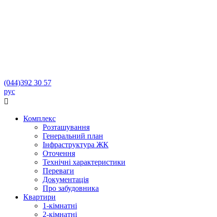
(044)
392 30 57
рус

Комплекс
Розташування
Генеральний план
Інфраструктура ЖК
Оточення
Технічні характеристики
Переваги
Документація
Про забудовника
Квартири
1-кімнатні
2-кімнатні