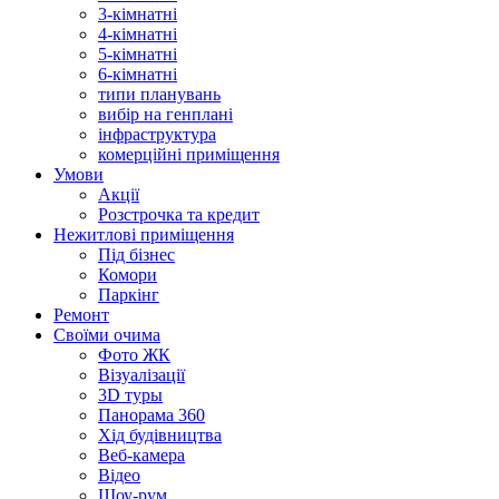
3-кімнатні
4-кімнатні
5-кімнатні
6-кімнатні
типи планувань
вибір на генплані
інфраструктура
комерційні приміщення
Умови
Акції
Розстрочка та кредит
Нежитлові приміщення
Під бізнес
Комори
Паркінг
Ремонт
Своїми очима
Фото ЖК
Візуалізації
3D туры
Панорама 360
Хід будівництва
Веб-камера
Відео
Шоу-рум