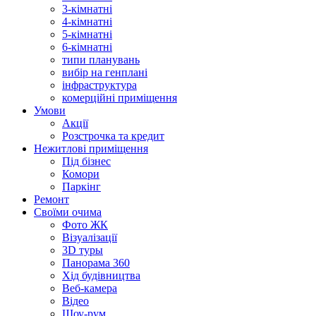
3-кімнатні
4-кімнатні
5-кімнатні
6-кімнатні
типи планувань
вибір на генплані
інфраструктура
комерційні приміщення
Умови
Акції
Розстрочка та кредит
Нежитлові приміщення
Під бізнес
Комори
Паркінг
Ремонт
Своїми очима
Фото ЖК
Візуалізації
3D туры
Панорама 360
Хід будівництва
Веб-камера
Відео
Шоу-рум