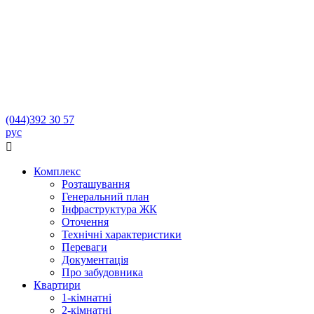
(044)
392 30 57
рус

Комплекс
Розташування
Генеральний план
Інфраструктура ЖК
Оточення
Технічні характеристики
Переваги
Документація
Про забудовника
Квартири
1-кімнатні
2-кімнатні