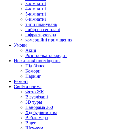
3-кімнатні
4-кімнатні
5-кімнатні
6-кімнатні
типи планувань
вибір на генплані
інфраструктура
комерційні приміщення
Умови
Акції
Розстрочка та кредит
Нежитлові приміщення
Під бізнес
Комори
Паркінг
Ремонт
Своїми очима
Фото ЖК
Візуалізації
3D туры
Панорама 360
Хід будівництва
Веб-камера
Відео
Шоу-рум