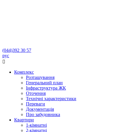
(044)
392 30 57
рус

Комплекс
Розташування
Генеральний план
Інфраструктура ЖК
Оточення
Технічні характеристики
Переваги
Документація
Про забудовника
Квартири
1-кімнатні
2-кімнатні