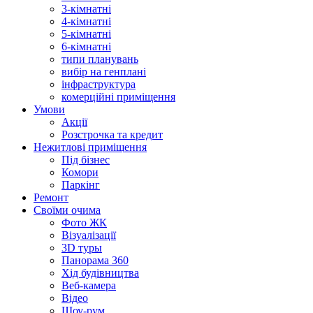
3-кімнатні
4-кімнатні
5-кімнатні
6-кімнатні
типи планувань
вибір на генплані
інфраструктура
комерційні приміщення
Умови
Акції
Розстрочка та кредит
Нежитлові приміщення
Під бізнес
Комори
Паркінг
Ремонт
Своїми очима
Фото ЖК
Візуалізації
3D туры
Панорама 360
Хід будівництва
Веб-камера
Відео
Шоу-рум