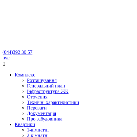
(044)
392 30 57
рус

Комплекс
Розташування
Генеральний план
Інфраструктура ЖК
Оточення
Технічні характеристики
Переваги
Документація
Про забудовника
Квартири
1-кімнатні
2-кімнатні