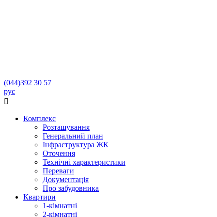
(044)
392 30 57
рус

Комплекс
Розташування
Генеральний план
Інфраструктура ЖК
Оточення
Технічні характеристики
Переваги
Документація
Про забудовника
Квартири
1-кімнатні
2-кімнатні