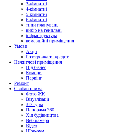
3-кімнатні
4-кімнатні
5-кімнатні
6-кімнатні
типи планувань
вибір на генплані
інфраструктура
комерційні приміщення
Умови
Акції
Розстрочка та кредит
Нежитлові приміщення
Під бізнес
Комори
Паркінг
Ремонт
Своїми очима
Фото ЖК
Візуалізації
3D туры
Панорама 360
Хід будівництва
Веб-камера
Відео
Шоу-рум