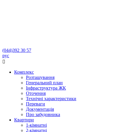
(044)
392 30 57
рус

Комплекс
Розташування
Генеральний план
Інфраструктура ЖК
Оточення
Технічні характеристики
Переваги
Документація
Про забудовника
Квартири
1-кімнатні
2-кімнатні