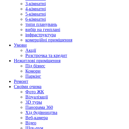
3-кімнатні
4-кімнатні
5-кімнатні
6-кімнатні
типи планувань
вибір на генплані
інфраструктура
комерційні приміщення
Умови
Акції
Розстрочка та кредит
Нежитлові приміщення
Під бізнес
Комори
Паркінг
Ремонт
Своїми очима
Фото ЖК
Візуалізації
3D туры
Панорама 360
Хід будівництва
Веб-камера
Відео
Шоу-рум