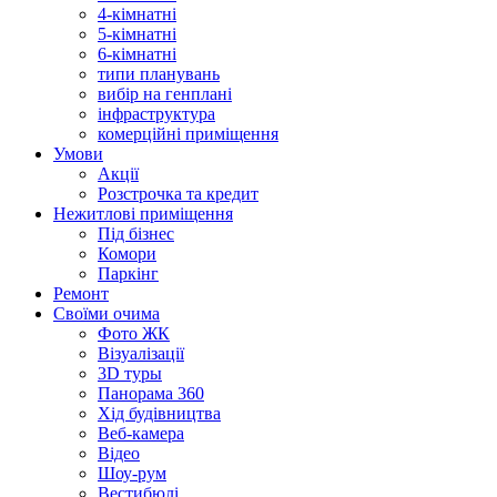
4-кімнатні
5-кімнатні
6-кімнатні
типи планувань
вибір на генплані
інфраструктура
комерційні приміщення
Умови
Акції
Розстрочка та кредит
Нежитлові приміщення
Під бізнес
Комори
Паркінг
Ремонт
Своїми очима
Фото ЖК
Візуалізації
3D туры
Панорама 360
Хід будівництва
Веб-камера
Відео
Шоу-рум
Вестибюлі