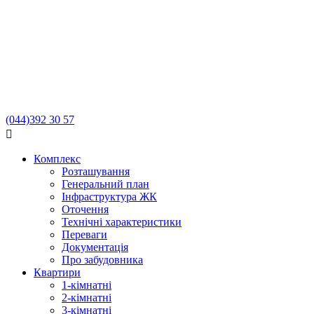
(044)
392 30 57

Комплекс
Розташування
Генеральний план
Інфраструктура ЖК
Оточення
Технічні характеристики
Переваги
Документація
Про забудовника
Квартири
1-кімнатні
2-кімнатні
3-кімнатні