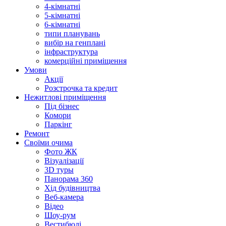
4-кімнатні
5-кімнатні
6-кімнатні
типи планувань
вибір на генплані
інфраструктура
комерційні приміщення
Умови
Акції
Розстрочка та кредит
Нежитлові приміщення
Під бізнес
Комори
Паркінг
Ремонт
Своїми очима
Фото ЖК
Візуалізації
3D туры
Панорама 360
Хід будівництва
Веб-камера
Відео
Шоу-рум
Вестибюлі