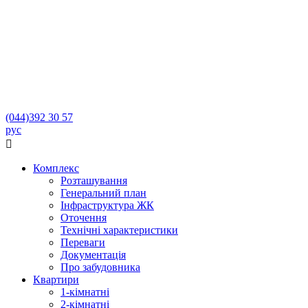
(044)
392 30 57
рус

Комплекс
Розташування
Генеральний план
Інфраструктура ЖК
Оточення
Технічні характеристики
Переваги
Документація
Про забудовника
Квартири
1-кімнатні
2-кімнатні