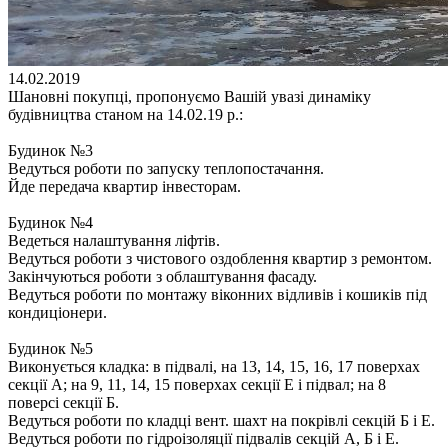
14.02.2019
Шановні покупці, пропонуємо Вашій увазі динаміку
будівництва станом на 14.02.19 р.:
Будинок №3
Ведуться роботи по запуску теплопостачання.
Йде передача квартир інвесторам.
Будинок №4
Ведеться налаштування ліфтів.
Ведуться роботи з чистового оздоблення квартир з ремонтом.
Закінчуються роботи з облаштування фасаду.
Ведуться роботи по монтажу віконних відливів і кошиків під
кондиціонери.
Будинок №5
Виконується кладка: в підвалі, на 13, 14, 15, 16, 17 поверхах
секції А; на 9, 11, 14, 15 поверхах секції Е і підвал; на 8
поверсі секції Б.
Ведуться роботи по кладці вент. шахт на покрівлі секцій Б і Е.
Ведуться роботи по гідроізоляції підвалів секцій А, Б і Е.