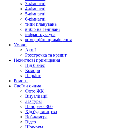
3-кімнатні
4-кімнатні
5-кімнатні
6-кімнатні
типи планувань
вибір на генплані
інфраструктура
комерційні приміщення
Умови
Акції
Розстрочка та кредит
Нежитлові приміщення
Під бізнес
Комори
Паркінг
Ремонт
Своїми очима
Фото ЖК
Візуалізації
3D туры
Панорама 360
Хід будівництва
Веб-камера
Відео
Шоу-рум