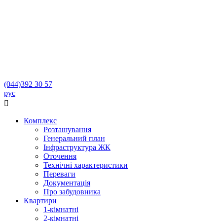
(044)
392 30 57
рус

Комплекс
Розташування
Генеральний план
Інфраструктура ЖК
Оточення
Технічні характеристики
Переваги
Документація
Про забудовника
Квартири
1-кімнатні
2-кімнатні