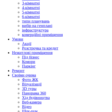
3-кімнатні
4-кімнатні
5-кімнатні
6-кімнатні
типи планувань
вибір на генплані
інфраструктура
комерційні приміщення
Умови
Акції
Розстрочка та кредит
Нежитлові приміщення
Під бізнес
Комори
Паркінг
Ремонт
Своїми очима
Фото ЖК
Візуалізації
3D туры
Панорама 360
Хід будівництва
Веб-камера
Відео
Шоу-рум