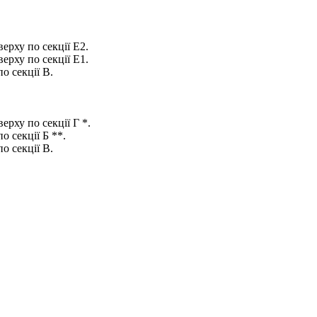
ерху по секції Е2.
ерху по секції Е1.
о секції В.
рху по секції Г *.
 секції Б **.
о секції В.