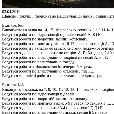
03.04.2019
Шановні покупці, пропонуємо Вашій увазі динаміку будівництва
Будинок №5
Виконується кладка на 14, 15, 16 поверхах секції А; на 9,11,14,1
Ведуться роботи по гідроізоляції підвалів секцій А, Б і Е.
Ведуться роботи по зворотній засипці котловану.
Ведуться роботи по монтажу вікон: 16-17 поверх по секції А, 13-
Ведуться роботи з укладання кабелю системи пожежної безпеки: се
Ведуться оздоблювальні роботи по секціях А, Е, Б-підвал, 2-10 
Ведуться роботи по влаштуванню покрівлі на секції А, Б і Е.
Ведуться роботи по влаштуванню фасаду.
Ведуться роботи з підключення інженерний мереж.
Ведуться роботи по влаштуванню котловану під ТЕ.
Ведуться монолітні роботи по влаштуванню вхідних груп.
Будинок №6
Виконується кладка: на 7, 9, 10, 11, 12, 13, 15 поверхах і покрівля 
Ведуться роботи по гідроізоляції підвалів.
Ведуться роботи по зворотній засипці котловану.
Ведуться роботи по монтажу вікон: 5-9 поверх по секціях Г, Е, 
Ведуться оздоблювальні роботи: 3-4 поверх секції Г, Д і Е.
Ведуться роботи по влаштуванню стяжки: секція Б 5 поверх.