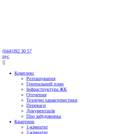
(044)
392 30 57
рус

Комплекс
Розташування
Генеральний план
Інфраструктура ЖК
Оточення
Технічні характеристики
Переваги
Документація
Про забудовника
Квартири
1-кімнатні
2-кімнатні