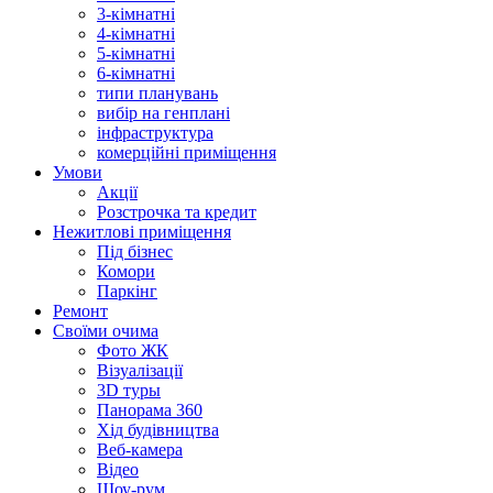
3-кімнатні
4-кімнатні
5-кімнатні
6-кімнатні
типи планувань
вибір на генплані
інфраструктура
комерційні приміщення
Умови
Акції
Розстрочка та кредит
Нежитлові приміщення
Під бізнес
Комори
Паркінг
Ремонт
Своїми очима
Фото ЖК
Візуалізації
3D туры
Панорама 360
Хід будівництва
Веб-камера
Відео
Шоу-рум