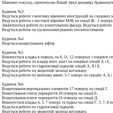
Шановні покупці, пропонуємо Вашій увазі динаміку будівництва
Будинок №3
Ведуться роботи з монтажу віконних конструкцій на сходових м
Ведуться роботи з чистової обробки МЗК на секції Ж - 1 поверх
Закінчуються роботи по влаштуванню фасаду. Ведуться роботи 
Ведуться роботи по пусконалаштуванню теплопостачання.
Будинок №4
Ведеться налаштування ліфтів.
Будинок №5
Виконується кладка в підвалі, на 8, 11, 12 поверхах і покрівлі секц
Ведуться роботи по кладці вент. шахт на покрівлі секцій А і Е.
Ведуться роботи по гідроізоляції підвалів секцій А, Б і Е.
Ведуться роботи по зворотній засипці котловану.
Ведуться роботи по монтажу вікон: 5-7 поверх по секціях А, Б і
Будинок №6
Влаштування вертикальних елементів 17 поверху на секції Г.
Влаштування плити перекриття 16 поверху на секції Е.
Влаштування плити перекриття 16 поверху на секції Д.
Виконується кладка 4, 5, 7 поверх та підвал на секції Г; 5, 7, 8 по
Ведуться роботи по гідроізоляції підвалів.
Ведуться роботи по зворотній засипці котловану.