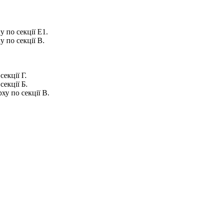
 по секції Е1.
 по секції В.
екції Г.
екції Б.
ху по секції В.