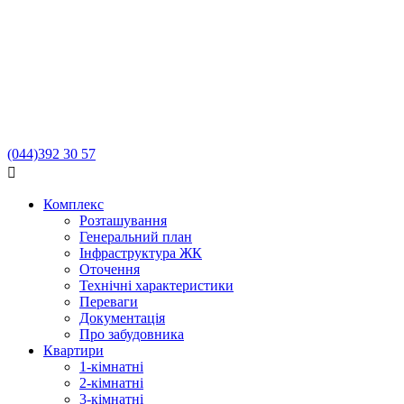
(044)
392 30 57

Комплекс
Розташування
Генеральний план
Інфраструктура ЖК
Оточення
Технічні характеристики
Переваги
Документація
Про забудовника
Квартири
1-кімнатні
2-кімнатні
3-кімнатні