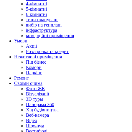
4-кімнатні
5-кімнатні
6-кімнатні
типи планувань
вибір на генплані
інфраструктура
комерційні приміщення
Умови
Акції
Розстрочка та кредит
Нежитлові приміщення
Під бізнес
Комори
Паркінг
Ремонт
Своїми очима
Фото ЖК
Візуалізації
3D туры
Панорама 360
Хід будівництва
Веб-камера
Відео
Шоу-рум
Вестибюлі