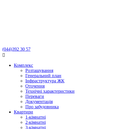
(044)
392 30 57

Комплекс
Розташування
Генеральний план
Інфраструктура ЖК
Оточення
Технічні характеристики
Переваги
Документація
Про забудовника
Квартири
1-кімнатні
2-кімнатні
3-кімнатні