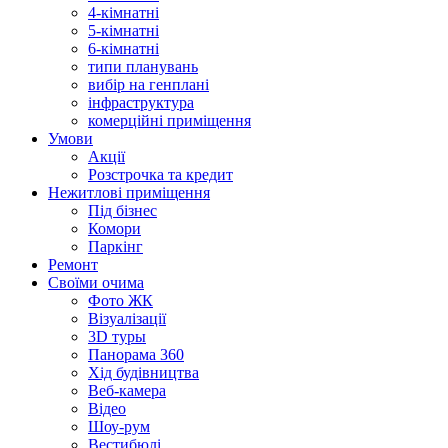
4-кімнатні
5-кімнатні
6-кімнатні
типи планувань
вибір на генплані
інфраструктура
комерційні приміщення
Умови
Акції
Розстрочка та кредит
Нежитлові приміщення
Під бізнес
Комори
Паркінг
Ремонт
Своїми очима
Фото ЖК
Візуалізації
3D туры
Панорама 360
Хід будівництва
Веб-камера
Відео
Шоу-рум
Вестибюлі