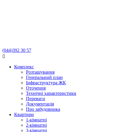
(044)
392 30 57

Комплекс
Розташування
Генеральний план
Інфраструктура ЖК
Оточення
Технічні характеристики
Переваги
Документація
Про забудовника
Квартири
1-кімнатні
2-кімнатні
3-кімнатні