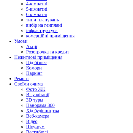
4-кімнатні
5-кімнатні
6-кімнатні
типи планувань
вибір на генплані
інфраструктура
комерційні приміщення
Умови
Акції
Розстрочка та кредит
Нежитлові приміщення
Під бізнес
Комори
Паркінг
Ремонт
Своїми очима
Фото ЖК
Візуалізації
3D туры
Панорама 360
Хід будівництва
Веб-камера
Відео
Шоу-рум
Вестибюлі