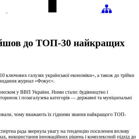
ійшов до ТОП-30 найкращих
 ключових галузях української економіки», а також до трійки
 видання журнал «Фокус».
внеском у ВВП України. Ними стали: будівництво і
вторинок і позагалузева категорія — державні та муніципальні
снювали, чому вважають їх гідними звання найкращого ТОП-
спертна рада звернула увагу на тенденцію посилення впливу
вах, використання інноваційних рішень і комплексний підхід до