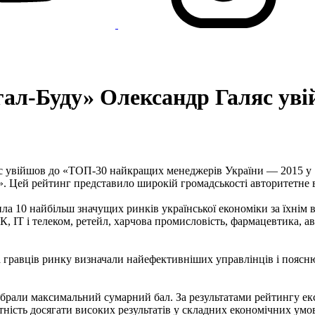
гал-Буду» Олександр Галяс ув
с увійшов до «ТОП-30 найкращих менеджерів України — 2015 у 10
т». Цей рейтинг представило широкій громадськості авторитетне
а 10 найбільш значущих ринків української економіки за їхнім 
, IT і телеком, ретейл, харчова промисловість, фармацевтика, а
 та гравців ринку визначали найефективніших управлінців і поя
абрали максимальний сумарний бал. За результатами рейтингу ек
тність досягати високих результатів у складних економічних умо