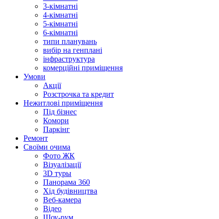
3-кімнатні
4-кімнатні
5-кімнатні
6-кімнатні
типи планувань
вибір на генплані
інфраструктура
комерційні приміщення
Умови
Акції
Розстрочка та кредит
Нежитлові приміщення
Під бізнес
Комори
Паркінг
Ремонт
Своїми очима
Фото ЖК
Візуалізації
3D туры
Панорама 360
Хід будівництва
Веб-камера
Відео
Шоу-рум