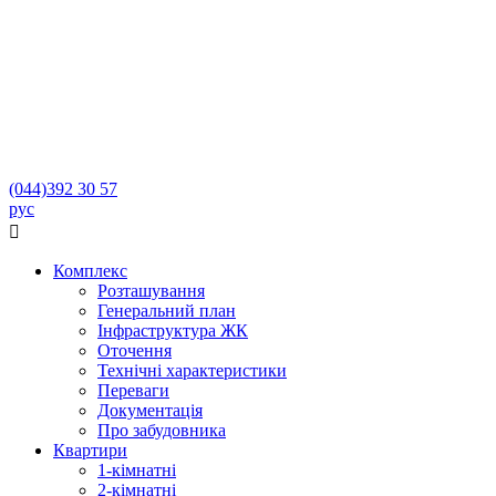
(044)
392 30 57
рус

Комплекс
Розташування
Генеральний план
Інфраструктура ЖК
Оточення
Технічні характеристики
Переваги
Документація
Про забудовника
Квартири
1-кімнатні
2-кімнатні