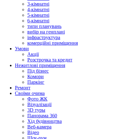
3-кімнатні
4-кімнатні
5-кімнатні
6-кімнатні
типи планувань
вибір на генплані
інфраструктура
комерційні приміщення
Умови
Акції
Розстрочка та кредит
Нежитлові приміщення
Під бізнес
Комори
Паркінг
Ремонт
Своїми очима
Фото ЖК
Візуалізації
3D туры
Панорама 360
Хід будівництва
Веб-камера
Відео
Шоу-рум