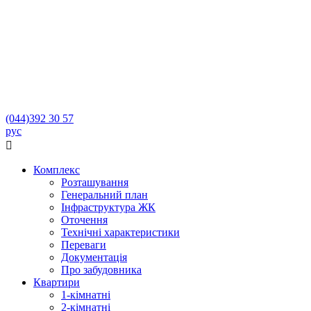
(044)
392 30 57
рус

Комплекс
Розташування
Генеральний план
Інфраструктура ЖК
Оточення
Технічні характеристики
Переваги
Документація
Про забудовника
Квартири
1-кімнатні
2-кімнатні