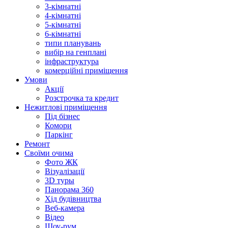
3-кімнатні
4-кімнатні
5-кімнатні
6-кімнатні
типи планувань
вибір на генплані
інфраструктура
комерційні приміщення
Умови
Акції
Розстрочка та кредит
Нежитлові приміщення
Під бізнес
Комори
Паркінг
Ремонт
Своїми очима
Фото ЖК
Візуалізації
3D туры
Панорама 360
Хід будівництва
Веб-камера
Відео
Шоу-рум