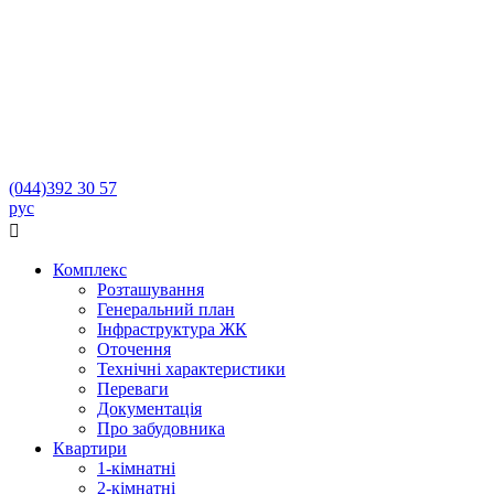
(044)
392 30 57
рус

Комплекс
Розташування
Генеральний план
Інфраструктура ЖК
Оточення
Технічні характеристики
Переваги
Документація
Про забудовника
Квартири
1-кімнатні
2-кімнатні