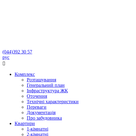
(044)
392 30 57
рус

Комплекс
Розташування
Генеральний план
Інфраструктура ЖК
Оточення
Технічні характеристики
Переваги
Документація
Про забудовника
Квартири
1-кімнатні
2-кімнатні