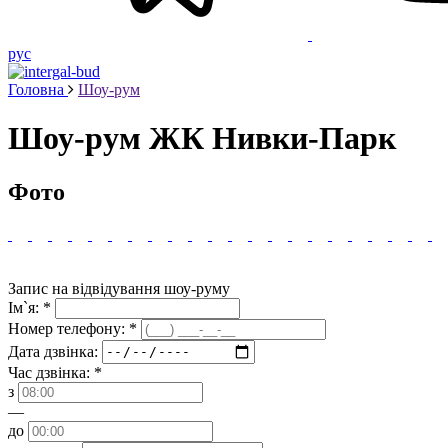
рус
Головна
Шоу-рум
Шоу-рум ЖК Нивки-Парк
Фото
Запис на відвідування шоу-руму
Ім`я: *
Номер телефону: *
Дата дзвінка:
Час дзвінка: *
з
—
до