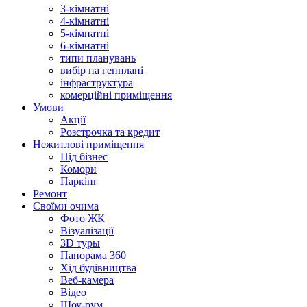
3-кімнатні
4-кімнатні
5-кімнатні
6-кімнатні
типи планувань
вибір на генплані
інфраструктура
комерційні приміщення
Умови
Акції
Розстрочка та кредит
Нежитлові приміщення
Під бізнес
Комори
Паркінг
Ремонт
Своїми очима
Фото ЖК
Візуалізації
3D туры
Панорама 360
Хід будівництва
Веб-камера
Відео
Шоу-рум