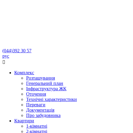
(044)
392 30 57
рус

Комплекс
Розташування
Генеральний план
Інфраструктура ЖК
Оточення
Технічні характеристики
Переваги
Документація
Про забудовника
Квартири
1-кімнатні
2-кімнатні