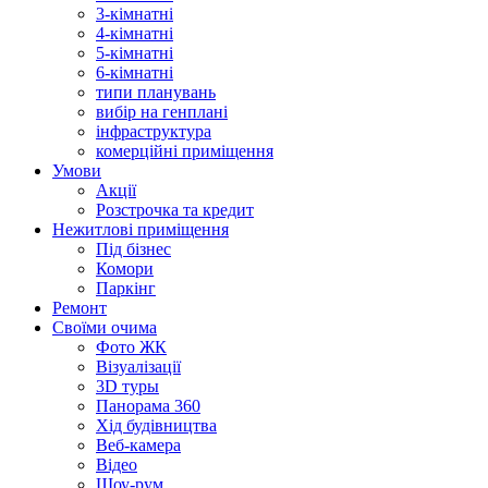
3-кімнатні
4-кімнатні
5-кімнатні
6-кімнатні
типи планувань
вибір на генплані
інфраструктура
комерційні приміщення
Умови
Акції
Розстрочка та кредит
Нежитлові приміщення
Під бізнес
Комори
Паркінг
Ремонт
Своїми очима
Фото ЖК
Візуалізації
3D туры
Панорама 360
Хід будівництва
Веб-камера
Відео
Шоу-рум