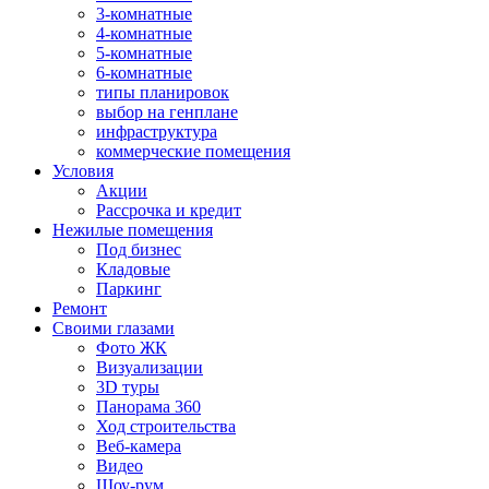
3-комнатные
4-комнатные
5-комнатные
6-комнатные
типы планировок
выбор на генплане
инфраструктура
коммерческие помещения
Условия
Акции
Рассрочка и кредит
Нежилые помещения
Под бизнес
Кладовые
Паркинг
Ремонт
Своими глазами
Фото ЖК
Визуализации
3D туры
Панорама 360
Ход строительства
Веб-камера
Видео
Шоу-рум