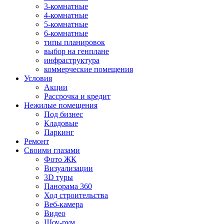
3-комнатные
4-комнатные
5-комнатные
6-комнатные
типы планировок
выбор на генплане
инфраструктура
коммерческие помещения
Условия
Акции
Рассрочка и кредит
Нежилые помещения
Под бизнес
Кладовые
Паркинг
Ремонт
Своими глазами
Фото ЖК
Визуализации
3D туры
Панорама 360
Ход строительства
Веб-камера
Видео
Шоу-рум