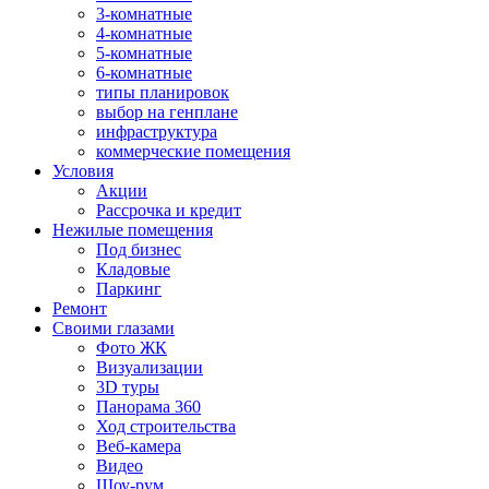
3-комнатные
4-комнатные
5-комнатные
6-комнатные
типы планировок
выбор на генплане
инфраструктура
коммерческие помещения
Условия
Акции
Рассрочка и кредит
Нежилые помещения
Под бизнес
Кладовые
Паркинг
Ремонт
Своими глазами
Фото ЖК
Визуализации
3D туры
Панорама 360
Ход строительства
Веб-камера
Видео
Шоу-рум