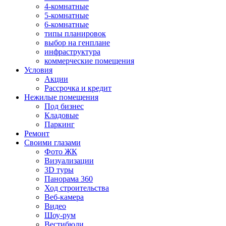
4-комнатные
5-комнатные
6-комнатные
типы планировок
выбор на генплане
инфраструктура
коммерческие помещения
Условия
Акции
Рассрочка и кредит
Нежилые помещения
Под бизнес
Кладовые
Паркинг
Ремонт
Своими глазами
Фото ЖК
Визуализации
3D туры
Панорама 360
Ход строительства
Веб-камера
Видео
Шоу-рум
Вестибюли