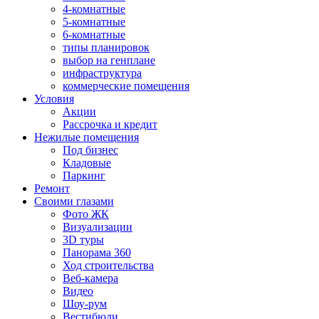
4-комнатные
5-комнатные
6-комнатные
типы планировок
выбор на генплане
инфраструктура
коммерческие помещения
Условия
Акции
Рассрочка и кредит
Нежилые помещения
Под бизнес
Кладовые
Паркинг
Ремонт
Своими глазами
Фото ЖК
Визуализации
3D туры
Панорама 360
Ход строительства
Веб-камера
Видео
Шоу-рум
Вестибюли