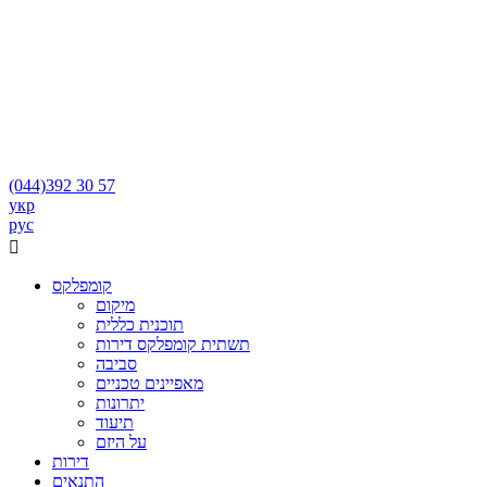
(044)
392 30 57
укр
рус

קומפלקס
מיקום
תוכנית כללית
תשתית קומפלקס דירות
סביבה
מאפיינים טכניים
יתרונות
תיעוד
על היזם
דירות
התנאים