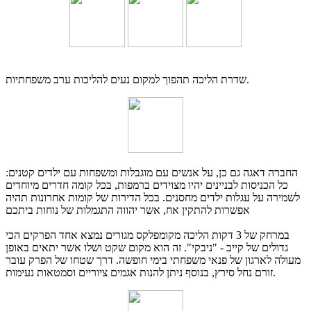
שדרת הליכה תהפוך למקום נעים להליכות ערב משפחתיות.
החברה דאגה גם כן, על אנשים עם מוגבלות ומשפחות עם ילדים קטנים:
כל הכניסות לבניינים יהיו מצוידים ברמפות, בכל קומה חדרים מיוחדים
לשמירה על עגלות ילדים מחסנים. בכל הדירות של קומות אחרונות תהיה
אפשרות להתקין אח, אשר יהווה התגמלות של נוחות ביתכם
במרחק של 3 דקות הליכה מקומפלקס מגורים נמצא אחד הפרקים הכי
גדולים של קייב - "ניבקי". זה הוא מקום שקט ושלו אשר יתאים באופן
מעולה לארגון של פנאי משפחתי בימי חופשה. דרך שטחו של הפרק עובר
זורם נחל סירץ, בנוסף ניתן להנות אגמים ציוריים וסמטאות נעימות.