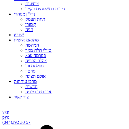
מבצעים
דירות בתשלומים בקייב
נדל"ן מסחרי
תחת העסק
קומורו
חניה
שיפוץ
מתואם אישית
המחשה
טיולי תלת-ממד
פנורמה 360
מהלך הבנייה
מצלמת ווב
סרטון
אולם תצוגה
מרכז עיתונות
חדשות
אודותינו במדיה
צור קשר
укр
рус
(044)
392 30 57