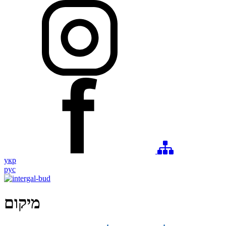
укр
рус
מיקום