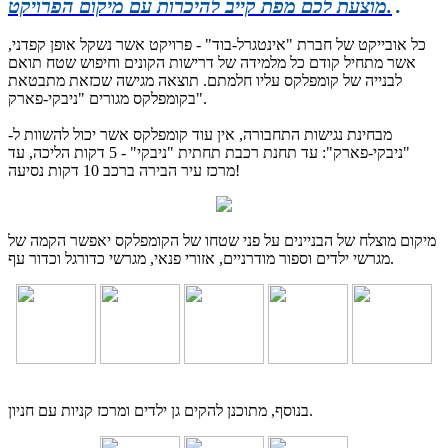
.
מוצעת לכם מפת קייב להיכרות עם מיקום הפרויקט.
כל אובייקט של חברת "אינטגרל-בוד" - פרויקט אשר נשקל אופן קפדני,
אשר מתחיל קודם כל מלמידה של דרישות הקונים וחיפוש שטח תואם
לבנייה של קומפלקס עליו חלמתם. תוצאה מגישה שכזאת מתבטאת
בקומפלקס מגורים "ניבקי-פארק".
מבחינת נגישות התחבורה, אין עוד קומפלקס אשר יכול להשוות ל-
"ניבקי-פארק": עד תחנת רכבת תחתית "ניבקי" - 5 דקות הליכה, עד
מרכז עיר הבירה ברכב 10 דקות נסיעה!
מיקום מוצלח של הבניינים על פני שטחו של הקומפלקס יאפשר הקמה של
מגרשי ילדים וספור מודרניים, אזורי פנאי, מגרשי כדורגל וכדור עף.
בנוסף, מתוכנן להקים גן ילדים ומרכז קניות עם חניון.