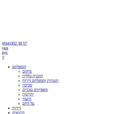
(044)
392 30 57
укр
рус

קומפלקס
מיקום
תוכנית כללית
תשתית קומפלקס דירות
סביבה
מאפיינים טכניים
יתרונות
תיעוד
על היזם
דירות
התנאים