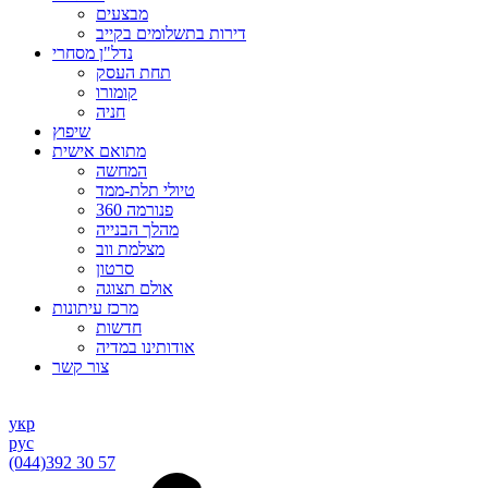
מבצעים
דירות בתשלומים בקייב
נדל"ן מסחרי
תחת העסק
קומורו
חניה
שיפוץ
מתואם אישית
המחשה
טיולי תלת-ממד
פנורמה 360
מהלך הבנייה
מצלמת ווב
סרטון
אולם תצוגה
מרכז עיתונות
חדשות
אודותינו במדיה
צור קשר
укр
рус
(044)
392 30 57