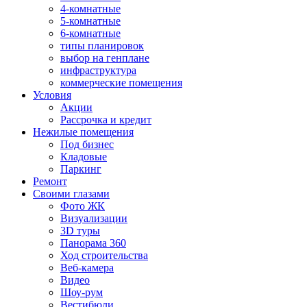
4-комнатные
5-комнатные
6-комнатные
типы планировок
выбор на генплане
инфраструктура
коммерческие помещения
Условия
Акции
Рассрочка и кредит
Нежилые помещения
Под бизнес
Кладовые
Паркинг
Ремонт
Своими глазами
Фото ЖК
Визуализации
3D туры
Панорама 360
Ход строительства
Веб-камера
Видео
Шоу-рум
Вестибюли