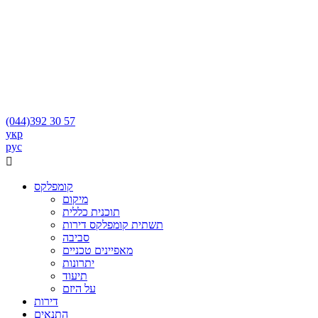
(044)
392 30 57
укр
рус

קומפלקס
מיקום
תוכנית כללית
תשתית קומפלקס דירות
סביבה
מאפיינים טכניים
יתרונות
תיעוד
על היזם
דירות
התנאים