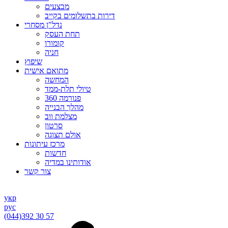
מבצעים
דירות בתשלומים בקייב
נדל"ן מסחרי
תחת העסק
קומורו
חניה
שיפוץ
מתואם אישית
המחשה
טיולי תלת-ממד
פנורמה 360
מהלך הבנייה
מצלמת ווב
סרטון
אולם תצוגה
מרכז עיתונות
חדשות
אודותינו במדיה
צור קשר
укр
рус
(044)
392 30 57