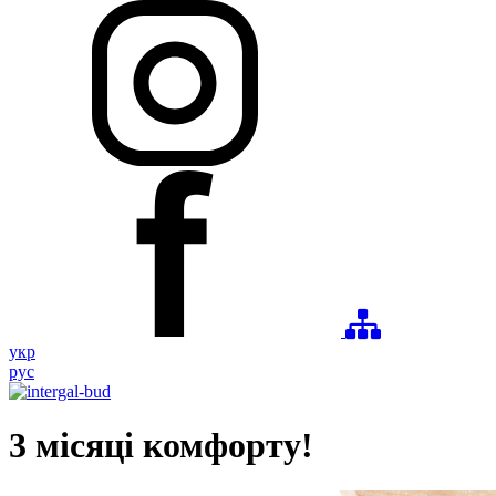
укр
рус
3 місяці комфорту!