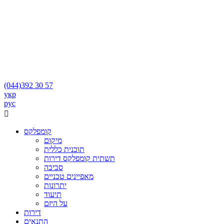
(044)
392 30 57
укр
рус

קומפלקס
מיקום
תוכנית כללית
תשתית קומפלקס דירות
סביבה
מאפיינים טכניים
יתרונות
תיעוד
על היזם
דירות
התנאים