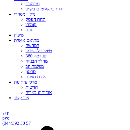
מבצעים
דירות בתשלומים בקייב
נדל"ן מסחרי
תחת העסק
קומורו
חניה
שיפוץ
מתואם אישית
המחשה
טיולי תלת-ממד
פנורמה 360
מהלך הבנייה
מצלמת ווב
סרטון
אולם תצוגה
מרכז עיתונות
חדשות
אודותינו במדיה
צור קשר
укр
рус
(044)
392 30 57