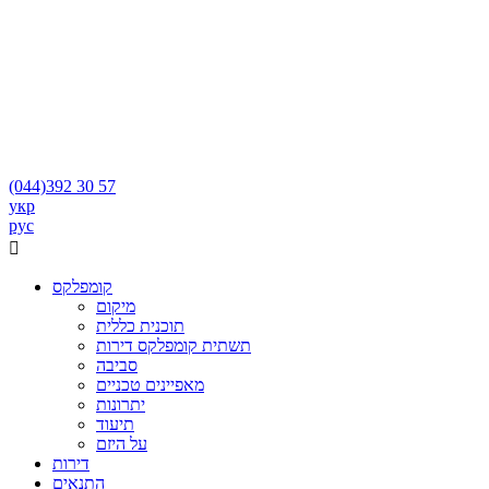
(044)
392 30 57
укр
рус

קומפלקס
מיקום
תוכנית כללית
תשתית קומפלקס דירות
סביבה
מאפיינים טכניים
יתרונות
תיעוד
על היזם
דירות
התנאים