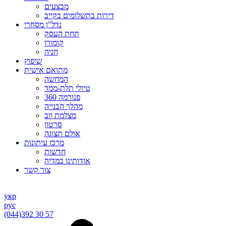
מבצעים
דירות בתשלומים בקייב
נדל"ן מסחרי
תחת העסק
קומורו
חניה
שיפוץ
מתואם אישית
המחשה
טיולי תלת-ממד
פנורמה 360
מהלך הבנייה
מצלמת ווב
סרטון
אולם תצוגה
מרכז עיתונות
חדשות
אודותינו במדיה
צור קשר
укр
рус
(044)
392 30 57