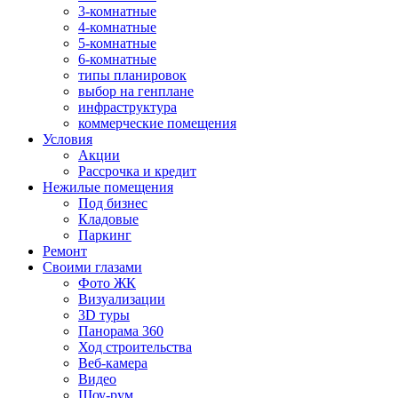
3-комнатные
4-комнатные
5-комнатные
6-комнатные
типы планировок
выбор на генплане
инфраструктура
коммерческие помещения
Условия
Акции
Рассрочка и кредит
Нежилые помещения
Под бизнес
Кладовые
Паркинг
Ремонт
Своими глазами
Фото ЖК
Визуализации
3D туры
Панорама 360
Ход строительства
Веб-камера
Видео
Шоу-рум