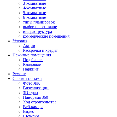
3-комнатные
4-комнатные
5-комнатные
6-комнатные
типы планировок
выбор на генплане
инфраструктура
коммерческие помещения
Условия
Акции
Рассрочка и кредит
Нежилые помещения
Под бизнес
Кладовые
Паркинг
Ремонт
Своими глазами
Фото ЖК
Визуализации
3D туры
Панорама 360
Ход строительства
Веб-камера
Видео
Шоу-рум