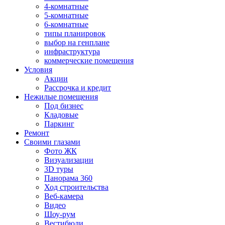
4-комнатные
5-комнатные
6-комнатные
типы планировок
выбор на генплане
инфраструктура
коммерческие помещения
Условия
Акции
Рассрочка и кредит
Нежилые помещения
Под бизнес
Кладовые
Паркинг
Ремонт
Своими глазами
Фото ЖК
Визуализации
3D туры
Панорама 360
Ход строительства
Веб-камера
Видео
Шоу-рум
Вестибюли