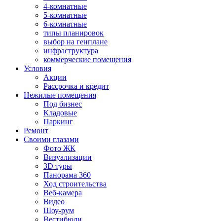
4-комнатные
5-комнатные
6-комнатные
типы планировок
выбор на генплане
инфраструктура
коммерческие помещения
Условия
Акции
Рассрочка и кредит
Нежилые помещения
Под бизнес
Кладовые
Паркинг
Ремонт
Своими глазами
Фото ЖК
Визуализации
3D туры
Панорама 360
Ход строительства
Веб-камера
Видео
Шоу-рум
Вестибюли