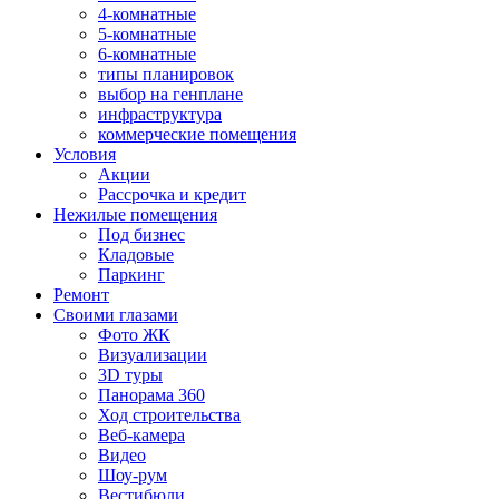
4-комнатные
5-комнатные
6-комнатные
типы планировок
выбор на генплане
инфраструктура
коммерческие помещения
Условия
Акции
Рассрочка и кредит
Нежилые помещения
Под бизнес
Кладовые
Паркинг
Ремонт
Своими глазами
Фото ЖК
Визуализации
3D туры
Панорама 360
Ход строительства
Веб-камера
Видео
Шоу-рум
Вестибюли