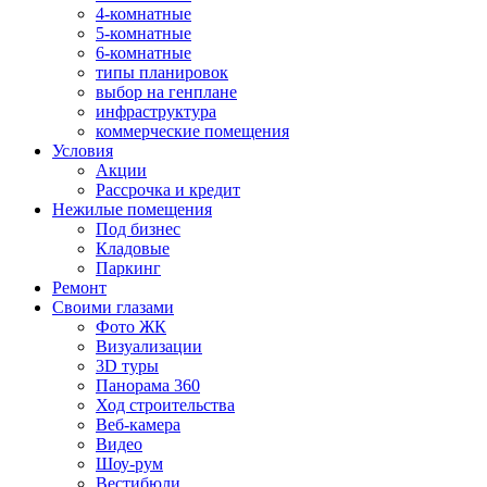
4-комнатные
5-комнатные
6-комнатные
типы планировок
выбор на генплане
инфраструктура
коммерческие помещения
Условия
Акции
Рассрочка и кредит
Нежилые помещения
Под бизнес
Кладовые
Паркинг
Ремонт
Своими глазами
Фото ЖК
Визуализации
3D туры
Панорама 360
Ход строительства
Веб-камера
Видео
Шоу-рум
Вестибюли