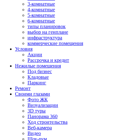
3-комнатные
4-комнатные
5-комнатные
6-комнатные
типы планировок
выбор на генплане
инфраструктура
коммерческие помещения
Условия
Акции
Рассрочка и кредит
Нежилые помещения
Под бизнес
Кладовые
Паркинг
Ремонт
Своими глазами
Фото ЖК
Визуализации
3D туры
Панорама 360
Ход строительства
Веб-камера
Видео
Шоу-рум