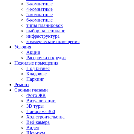
3-комнатные
4-комнатные
5-комнатные
6-комнатные
типы планировок
выбор на генплане
инфраструктура
коммерческие помещения
Условия
Акции
Рассрочка и кредит
Нежилые помещения
Под бизнес
Кладовые
Паркинг
Ремонт
Своими глазами
Фото ЖК
Визуализации
3D туры
Панорама 360
Ход строительства
Веб-камера
Видео
Шоу-рум