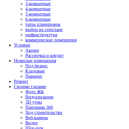
3-комнатные
4-комнатные
5-комнатные
6-комнатные
типы планировок
выбор на генплане
инфраструктура
коммерческие помещения
Условия
Акции
Рассрочка и кредит
Нежилые помещения
Под бизнес
Кладовые
Паркинг
Ремонт
Своими глазами
Фото ЖК
Визуализации
3D туры
Панорама 360
Ход строительства
Веб-камера
Видео
Шоу-рум