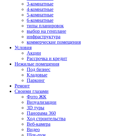
3-комнатные
4-комнатные
5-комнатные
6-комнатные
типы планировок
выбор на генплане
инфраструктура
коммерческие помещения
Условия
Акции
Рассрочка и кредит
Нежилые помещения
Под бизнес
Кладовые
Паркинг
Ремонт
Своими глазами
Фото ЖК
Визуализации
3D туры
Панорама 360
Ход строительства
Веб-камера
Видео
Шоу-рум