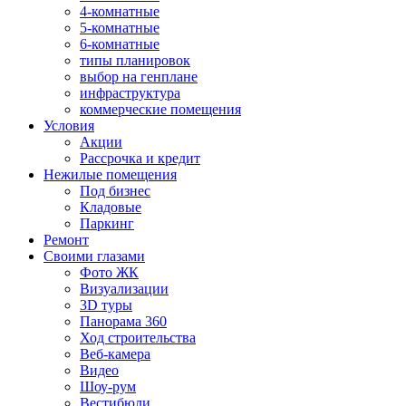
4-комнатные
5-комнатные
6-комнатные
типы планировок
выбор на генплане
инфраструктура
коммерческие помещения
Условия
Акции
Рассрочка и кредит
Нежилые помещения
Под бизнес
Кладовые
Паркинг
Ремонт
Своими глазами
Фото ЖК
Визуализации
3D туры
Панорама 360
Ход строительства
Веб-камера
Видео
Шоу-рум
Вестибюли