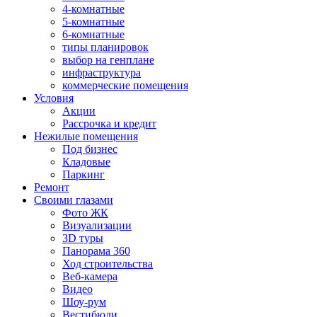
4-комнатные
5-комнатные
6-комнатные
типы планировок
выбор на генплане
инфраструктура
коммерческие помещения
Условия
Акции
Рассрочка и кредит
Нежилые помещения
Под бизнес
Кладовые
Паркинг
Ремонт
Своими глазами
Фото ЖК
Визуализации
3D туры
Панорама 360
Ход строительства
Веб-камера
Видео
Шоу-рум
Вестибюли