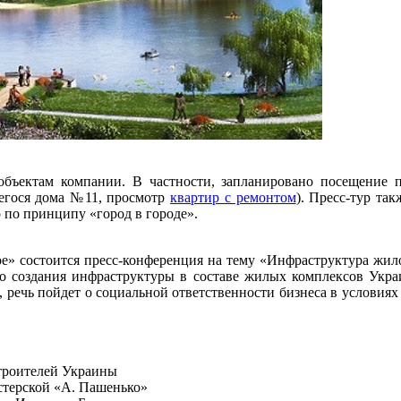
 объектам компании. В частности, запланировано посещение
щегося дома №11, просмотр
квартир с ремонтом
). Пресс-тур та
 по принципу «город в городе».
е» состоится пресс-конференция на тему «Инфраструктура жило
но создания инфраструктуры в составе жилых комплексов Укр
, речь пойдет о социальной ответственности бизнеса в условия
троителей Украины
стерской «А. Пашенько»