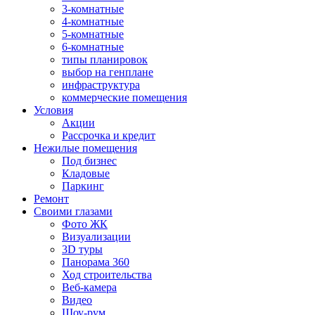
3-комнатные
4-комнатные
5-комнатные
6-комнатные
типы планировок
выбор на генплане
инфраструктура
коммерческие помещения
Условия
Акции
Рассрочка и кредит
Нежилые помещения
Под бизнес
Кладовые
Паркинг
Ремонт
Своими глазами
Фото ЖК
Визуализации
3D туры
Панорама 360
Ход строительства
Веб-камера
Видео
Шоу-рум