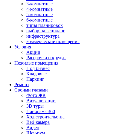
3-комнатные
4-комнатные
5-комнатные
6-комнатные
типы планировок
выбор на генплане
инфраструктура
коммерческие помещения
Условия
Акции
Рассрочка и кредит
Нежилые помещения
Под бизнес
Кладовые
Паркинг
Ремонт
Своими глазами
Фото ЖК
Визуализации
3D туры
Панорама 360
Ход строительства
Веб-камера
Видео
Шоу-рум