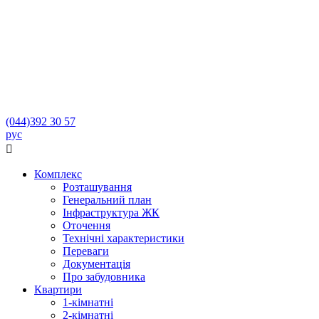
(044)
392 30 57
рус

Комплекс
Розташування
Генеральний план
Інфраструктура ЖК
Оточення
Технічні характеристики
Переваги
Документація
Про забудовника
Квартири
1-кімнатні
2-кімнатні