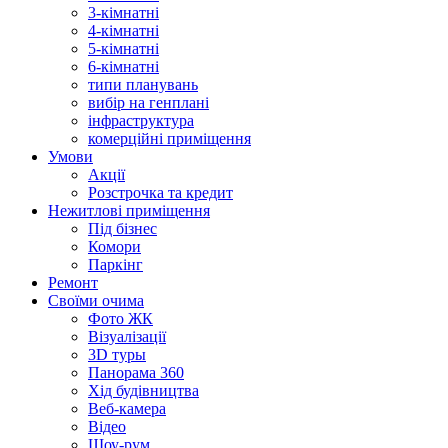
3-кімнатні
4-кімнатні
5-кімнатні
6-кімнатні
типи планувань
вибір на генплані
інфраструктура
комерційні приміщення
Умови
Акції
Розстрочка та кредит
Нежитлові приміщення
Під бізнес
Комори
Паркінг
Ремонт
Своїми очима
Фото ЖК
Візуалізації
3D туры
Панорама 360
Хід будівництва
Веб-камера
Відео
Шоу-рум